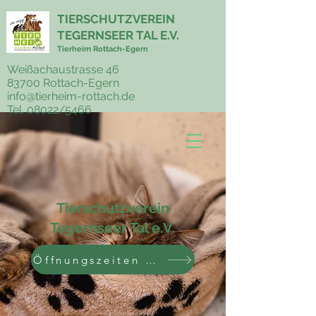
TIERSCHUTZVEREIN
TEGERNSEER TAL E.V.
Tierheim Rottach-Egern
Weißachaustrasse 46
83700 Rottach-Egern
info@tierheim-rottach.de
Tel. 08022/5466
Tierschutzverein
Tegernseer Tal e.V.
Öffnungszeiten und Kontakt