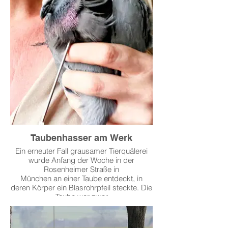
Foto © Wolfgang Mueller via
Pressemeldung Merkur.
Weiterlesen >
Taubenhasser am Werk
Ein erneuter Fall grausamer Tierquälerei
wurde Anfang der Woche in der
Rosenheimer Straße in
München an einer Taube entdeckt, in
deren Körper ein Blasrohrpfeil steckte. Die
Taube war zwar
noch flugfähig, da aber der Pfeil hatte den
Kropf der Taube verletzt, somit war sie
nicht mehr in der