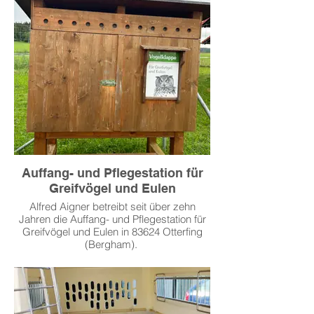
Verstümmelung durch die Mähwerke ist
damit leider vorprogrammiert. Wir wollen
dieses grausame Leid verhindern und die
Wiesen mit einer Drohne befliegen und die
Tiere rechtzeitig ausfindig machen.
Weiterlesen >
Auffang- und Pflegestation für
Greifvögel und Eulen
Alfred Aigner betreibt seit über zehn
Jahren die Auffang- und Pflegestation für
Greifvögel und Eulen in 83624 Otterfing
(Bergham).
Aus weitem Umkreis, werden verletzte
Bussarde, Falken, Eulen und Adler
eingeliefert.