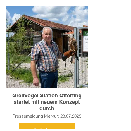
Fremdkörper im Magen des Tieres. Nicht
das einzige Schwanen-Drama auf dem
Tegernsee.
Weiterlesen >
Greifvogel-Station Otterfing
startet mit neuem Konzept
durch
Pressemeldung Merkur: 28.07.2025
Weiterlesen >