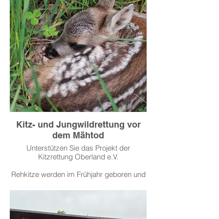
Kitz- und Jungwildrettung vor
dem Mähtod
Unterstützen Sie das Projekt der
Kitzrettung Oberland e.V.
Rehkitze werden im Frühjahr geboren und
von den Muttertieren im hohem Gras
abgelegt- genau zu der Zeit, in der die
Wiesen zum ersten Mal gemäht werden.
Kitze flüchten nicht, sondern drücken sich
bei Gefahr- Der Tod oder die