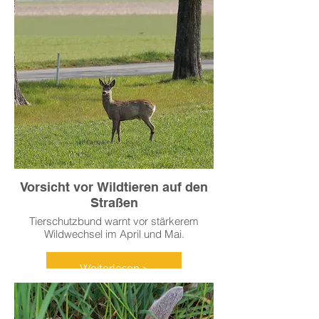
Lage, Nahrung vom Boden aufzunehmen.
Eine Tierfreundin nahm sich des verletzten
Tieres an und
brachte es in eine Tierarztpraxis, wo der
Pfeil entfernt werden konnte und die
Wunde tierärztlich
versorgt wurde.
Weiterlesen >
Vorsicht vor Wildtieren auf den
Straßen
Tierschutzbund warnt vor stärkerem
Wildwechsel im April und Mai.
Weiterlesen >