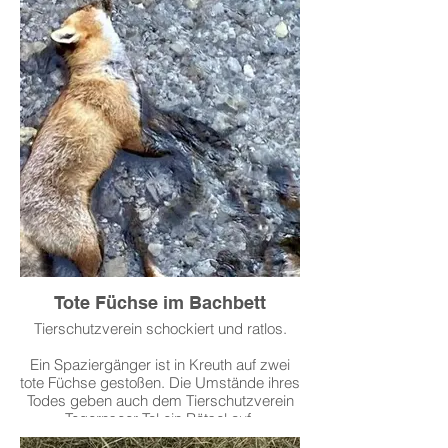
vermutlich von einem nicht angeleinten
Hund zerbissen wurde, sowie einen in
Gmund aufgefundenen Schwan, der
offenbar durch einen Schlag – vermutlich
mit einem Paddel – massive Verletzungen
erlitten hatte. Beide Tiere konnten nur noch
erlöst werden. Unsere Vorsitzende
Johanna Ecker-Schotte warnt eindringlich
vor den Folgen unkontrollierter Hunde und
rücksichtslosen Freizeitverhaltens auf und
am Tegernsee. Sie beklagt den Rückgang
der Wasservögel und fordert mehr Ruhe-
und Schutzzonen. Bürger werden
gebeten, Auffälligkeiten sofort zu melden
und Wildtiere respektvoll zu behandeln.
Tote Füchse im Bachbett
Weiterlesen >
Tierschutzverein schockiert und ratlos.
Ein Spaziergänger ist in Kreuth auf zwei
tote Füchse gestoßen. Die Umstände ihres
Todes geben auch dem Tierschutzverein
Tegernseer Tal ein Rätsel auf.