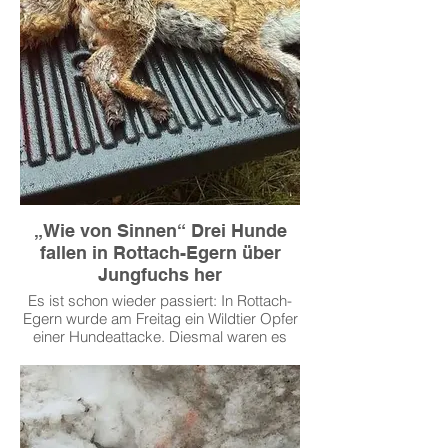
„Wie von Sinnen“ Drei Hunde
fallen in Rottach-Egern über
Jungfuchs her
Es ist schon wieder passiert: In Rottach-
Egern wurde am Freitag ein Wildtier Opfer
einer Hundeattacke. Diesmal waren es
drei frei laufende Hunde, die wie von
Sinnen über eine Fuchs herfielen.
Rottach-Egern – Erst im Februar hatte ein
Vorfall am Riederstein in Tegernsee für
Aufsehen gesorgt. Damals hatte ein