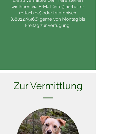
die zu vermittelnden Tiere stehen
wir Ihnen via E-Mail (
info@tierheim-
rottach.de
) oder telefonisch
(08022/5466) gerne von Montag bis
Freitag zur Verfügung.
Zur Vermittlung